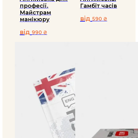
професії.
Гамбіт часів
Майстрам
від
манікюру
590
₴
Цей
від
990
₴
товар
має
Цей
кілька
товар
варіантів.
має
Параметри
кілька
можна
варіантів.
вибрати
Параметри
на
можна
сторінці
вибрати
товару
на
сторінці
товару