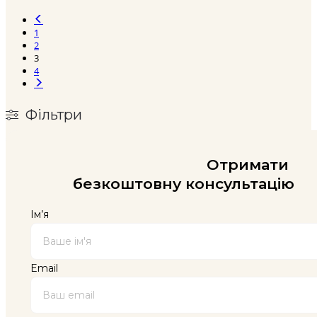
Цей
Цей
товар
товар
1
має
має
2
кілька
кілька
3
варіантів.
варіантів.
4
Параметри
Параметри
можна
можна
вибрати
вибрати
на
на
Фільтри
сторінці
сторінці
товару
товару
Отримати
безкоштовну консультацію
Ім’я
Email