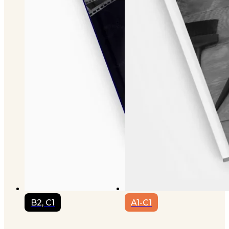
B2, C1
A1-C1