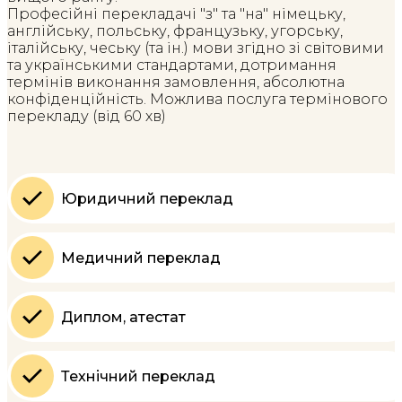
Професійні перекладачі "з" та "на" німецьку,
англійську, польську, французьку, угорську,
італійську, чеську (та ін.) мови згідно зі світовими
та українськими стандартами, дотримання
термінів виконання замовлення, абсолютна
конфіденційність. Можлива послуга термінового
перекладу (від 60 хв)
Юридичний переклад
Медичний переклад
Диплом, атестат
Технічний переклад