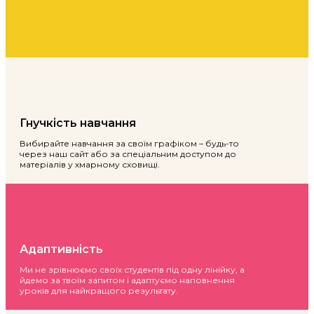
Гнучкість навчання
Вибирайте навчання за своїм графіком – будь-то
через наш сайт або за спеціальним доступом до
матеріалів у хмарному сховищі.
Адаптивність
Ми не зрівнюємо своїх студентів під одну лінійку, а
йдемо за твоїм запитом і адаптуємо наповнення
уроків для найкращого результату.