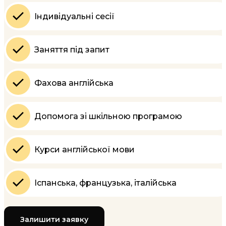
Індивідуальні сесії
Заняття під запит
Фахова англійська
Допомога зі шкільною програмою
Курси англійської мови
Іспанська, французька, італійська
Залишити заявку