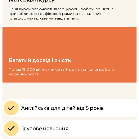
Наші курси включають відео-уроки, робочі зошити з
привабливою графікою, іграми на навчальних
платформах і цікавими завданнями.
Багатий досвід і якість
Понад 18,000 випускників та 8 років успішної роботи
на ринку освіти.
Англійська для дітей від 5 років
Групове навчання