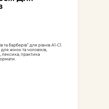
в
 та барберів” для рівнів А1-С1.
для жінок та чоловіків,
, лексика, практика
ормати.