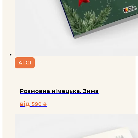
A1-C1
Розмовна німецька. Зима
від
590
₴
Цей
товар
має
кілька