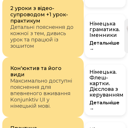
2 уроки з відео-
супроводом +1 урок-
практикум
Німецька
Детальні пояснення до
граматика.
кожної з тем, дивись
Іменники
урок та працюй із
Детальніше
зошитом
→
Кон'юктив та його
Німецька.
види
Флеш-
Максимально доступні
картки.
пояснення для
Дієслова з
впевненого вживання
керуванням
Konjunktiv I,II у
Детальніше
німецькій мові.
→