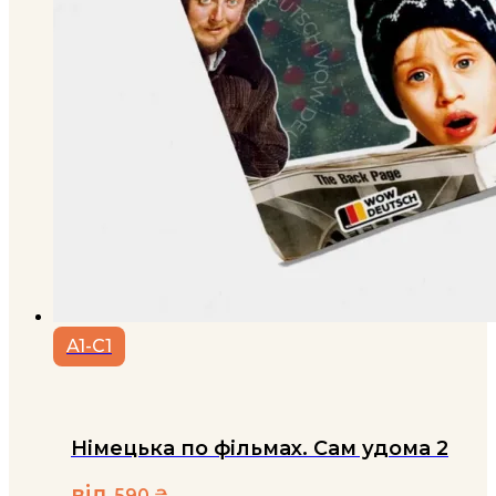
A1-C1
Німецька по фільмах. Сам удома 2
від
590
₴