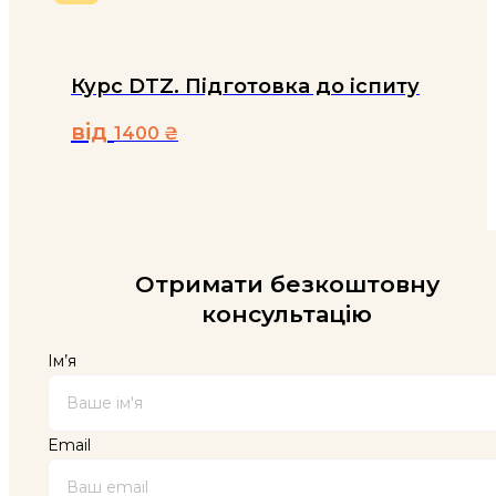
Курс DTZ. Підготовка до іспиту
від
1400
₴
Цей
товар
має
кілька
варіантів.
Параметри
Отримати безкоштовну
можна
консультацію
вибрати
на
сторінці
Ім’я
товару
Email