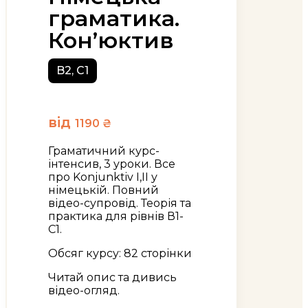
граматика.
Кон’юктив
B2, C1
від
1190
₴
Граматичний курс-
інтенсив, 3 уроки. Все
про Konjunktiv I,II у
німецькій. Повний
відео-супровід. Теорія та
практика для рівнів В1-
С1.
Обсяг курсу: 82 сторінки
Читай опис та дивись
відео-огляд.