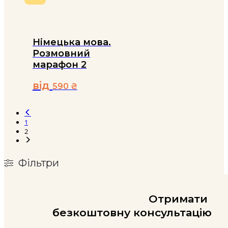
Німецька мова.
Розмовний
марафон 2
від
590
₴
Цей
товар
1
має
2
кілька
варіантів.
Параметри
можна
Фільтри
вибрати
на
сторінці
Отримати
товару
безкоштовну консультацію