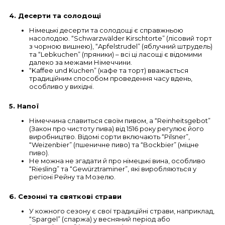
4. Десерти та солодощі
Німецькі десерти та солодощі є справжньою
насолодою. “Schwarzwälder Kirschtorte” (лісовий торт
з чорною вишнею), “Apfelstrudel” (яблучний штрудель)
та “Lebkuchen” (пряники) – всі ці ласощі є відомими
далеко за межами Німеччини.
“Kaffee und Kuchen” (кафе та торт) вважається
традиційним способом проведення часу вдень,
особливо у вихідні.
5. Напої
Німеччина славиться своїм пивом, а “Reinheitsgebot”
(Закон про чистоту пива) від 1516 року регулює його
виробництво. Відомі сорти включають “Pilsner”,
“Weizenbier” (пшеничне пиво) та “Bockbier” (міцне
пиво).
Не можна не згадати й про німецькі вина, особливо
“Riesling” та “Gewürztraminer”, які виробляються у
регіоні Рейну та Мозелю.
6. Сезонні та святкові страви
У кожного сезону є свої традиційні страви, наприклад,
“Spargel” (спаржа) у весняний період або