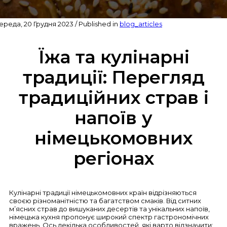
ереда, 20 Грудня 2023
/
Published in
blog_articles
Їжа та кулінарні
традиції: Перегляд
традиційних страв і
напоїв у
німецькомовних
регіонах
Кулінарні традиції німецькомовних країн відрізняються
своєю різноманітністю та багатством смаків. Від ситних
м’ясних страв до вишуканих десертів та унікальних напоїв,
німецька кухня пропонує широкий спектр гастрономічних
вражень. Ось декілька особливостей, які варто відзначити: