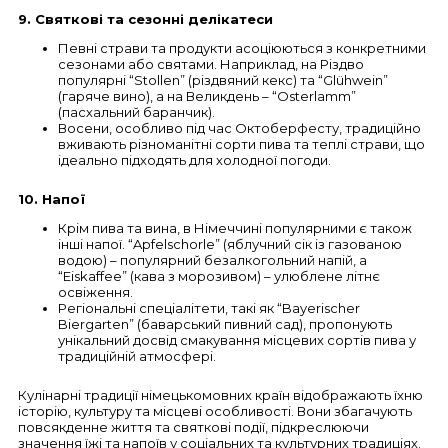
9. Святкові та сезонні делікатеси
Певні страви та продукти асоціюються з конкретними
сезонами або святами. Наприклад, на Різдво
популярні “Stollen” (різдвяний кекс) та “Glühwein”
(гаряче вино), а на Великдень – “Osterlamm”
(пасхальний баранчик).
Восени, особливо під час Октоберфесту, традиційно
вживають різноманітні сорти пива та теплі страви, що
ідеально підходять для холодної погоди.
10. Напої
Крім пива та вина, в Німеччині популярними є також
інші напої. “Apfelschorle” (яблучний сік із газованою
водою) – популярний безалкогольний напій, а
“Eiskaffee” (кава з морозивом) – улюблене літнє
освіження.
Регіональні спеціалітети, такі як “Bayerischer
Biergarten” (баварський пивний сад), пропонують
унікальний досвід смакування місцевих сортів пива у
традиційній атмосфері.
Кулінарні традиції німецькомовних країн відображають їхню
історію, культуру та місцеві особливості. Вони збагачують
повсякденне життя та святкові події, підкреслюючи
значення їжі та напоїв у соціальних та культурних традиціях.