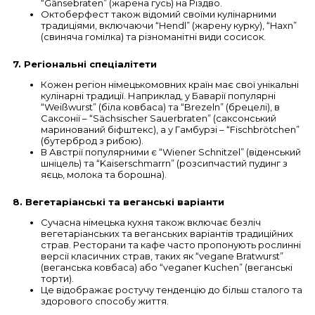
“Gänsebraten” (жарена гусь) на Різдво.
Октоберфест також відомий своїми кулінарними
традиціями, включаючи “Hendl” (жарену курку), “Haxn”
(свиняча гомілка) та різноманітні види сосисок.
7. Регіональні спеціалітети
Кожен регіон німецькомовних країн має свої унікальні
кулінарні традиції. Наприклад, у Баварії популярні
“Weißwurst” (біла ковбаса) та “Brezeln” (брецелі), в
Саксонії – “Sächsischer Sauerbraten” (саксонський
маринований біфштекс), а у Гамбурзі – “Fischbrötchen”
(бутерброд з рибою).
В Австрії популярними є “Wiener Schnitzel” (віденський
шніцель) та “Kaiserschmarrn” (розсипчастий пудинг з
яєць, молока та борошна).
8. Вегетаріанські та веганські варіанти
Сучасна німецька кухня також включає безліч
вегетаріанських та веганських варіантів традиційних
страв. Ресторани та кафе часто пропонують рослинні
версії класичних страв, таких як “vegane Bratwurst”
(веганська ковбаса) або “veganer Kuchen” (веганські
торти).
Це відображає ростучу тенденцію до більш сталого та
здорового способу життя.