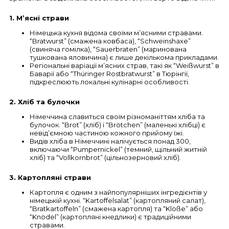
1. М’ясні страви
Німецька кухня відома своїми м’ясними стравами.
“Bratwurst” (смажена ковбаса), “Schweinshaxe”
(свиняча гомілка), “Sauerbraten” (маринована
тушкована яловичина) є лише декількома прикладами.
Регіональні варіації м’ясних страв, такі як “Weißwurst” в
Баварії або “Thüringer Rostbratwurst” в Тюрінгії,
підкреслюють локальні кулінарні особливості.
2. Хліб та булочки
Німеччина славиться своїм різноманіттям хліба та
булочок. “Brot” (хліб) і “Brötchen” (маленькі хлібці) є
невід’ємною частиною кожного прийому їжі.
Видів хліба в Німеччині налічується понад 300,
включаючи “Pumpernickel” (темний, щільний житній
хліб) та “Vollkornbrot” (цільнозерновий хліб).
3. Картопляні страви
Картопля є одним з найпопулярніших інгредієнтів у
німецькій кухні. “Kartoffelsalat” (картопляний салат),
“Bratkartoffeln” (смажена картопля) та “Klöße” або
“Knödel” (картопляні кнедлики) є традиційними
стравами.